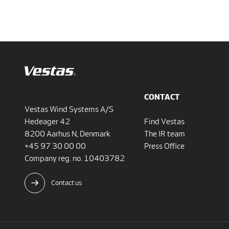
CONTACT
Vestas Wind Systems A/S
Hedeager 42
Find Vestas
8200 Aarhus N, Denmark
The IR team
+45 97 30 00 00
Press Office
Company reg. no. 10403782
Contact us