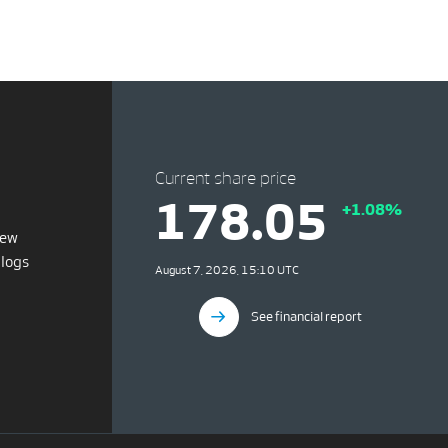
Current share price
178.05
+1.08%
iew
blogs
August 7, 2026, 15:10 UTC
See financial report