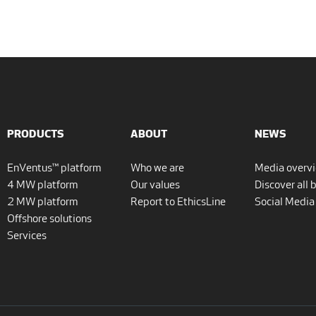
PRODUCTS
ABOUT
NEWS
EnVentus™ platform
Who we are
Media overv
4 MW platform
Our values
Discover all 
2 MW platform
Report to EthicsLine
Social Media
Offshore solutions
Services